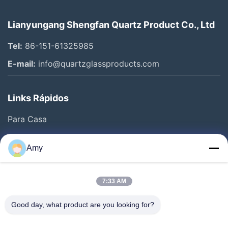
Lianyungang Shengfan Quartz Product Co., Ltd
Tel:
86-151-61325985
E-mail:
info@quartzglassproducts.com
Links Rápidos
Para Casa
Produtos
Amy
Vídeos
Sobre Nós
7:33 AM
Visita À Fábrica
Good day, what product are you looking for?
Controle De Qualidade
Solicite Um Orçamento