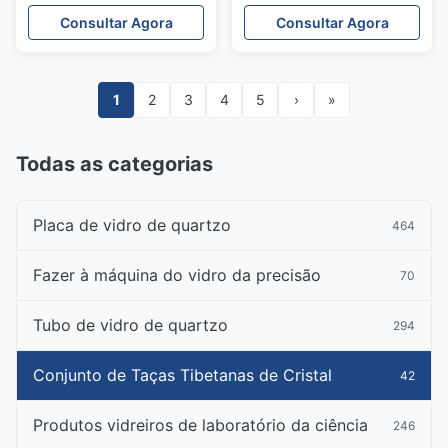
Chakra Equilíbrio e
440Hz/432Hz/528Hz e
Consultar Agora
Consultar Agora
432Hz Frequência de
forma personalizada para
Sonoroterapia
equilibrar os chakras
1
2
3
4
5
›
»
Todas as categorias
Placa de vidro de quartzo
464
Fazer à máquina do vidro da precisão
70
Tubo de vidro de quartzo
294
Conjunto de Taças Tibetanas de Cristal
42
Produtos vidreiros de laboratório da ciência
246