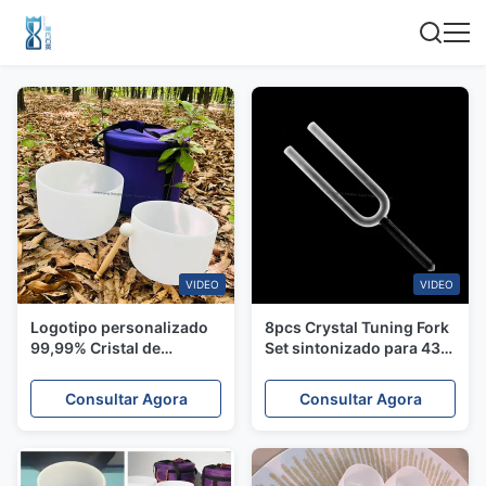
VIDEO
VIDEO
Logotipo personalizado
8pcs Crystal Tuning Fork
99,99% Cristal de
Set sintonizado para 432
Quartzo Pura Taça de
Hz com longa duração
Canto afinada para
para meditação e cura
Consultar Agora
Consultar Agora
440Hz/432Hz para
sonora
equilíbrio de chakra