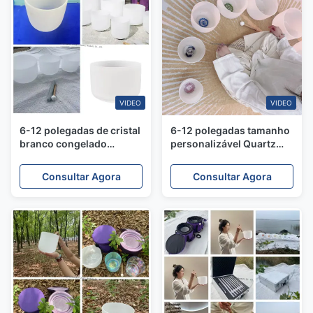
VIDEO
VIDEO
6-12 polegadas de cristal
6-12 polegadas tamanho
branco congelado
personalizável Quartz
cantando taça
Cantando Bowl Conjunto
sintonizada para 432 Hz
com Maçãs Gratuitas e O
Consultar Agora
Consultar Agora
para meditação e cura de
Anéis para Chakra Cura
som