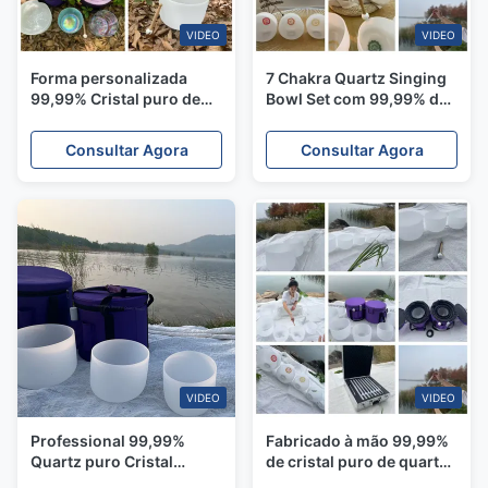
VIDEO
VIDEO
Forma personalizada
7 Chakra Quartz Singing
99,99% Cristal puro de
Bowl Set com 99,99% de
quartzo Taça de canto
cristal de quartzo puro
para cicatrização de
para equilíbrio do chakra
Consultar Agora
Consultar Agora
chakras e meditação
e 440Hz/432Hz/528Hz
Frequência
VIDEO
VIDEO
Professional 99,99%
Fabricado à mão 99,99%
Quartz puro Cristal
de cristal puro de quartzo
Cantando Bowl para
e com frequência de