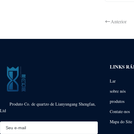
Anterior
LINKS RÁ
Lar
sobre nós
produtos
Produto Co. de quartzo de Lianyungang Shengfan,
Ltd
Contate-nos
Mapa do Site