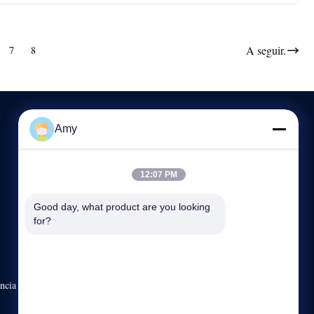
A seguir.
7
8
Amy
CONTATE-NOS
12:07 PM
86-151-61325985
05:00-23:59
Good day, what product are you looking 
for?
info@quartzglassproducts.com
Donghai, cidade de Lian Yungang, China
ência