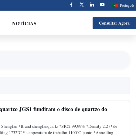
Português
NOTÍCIAS
Consultar Agora
e quartzo JGS1 fundiram o disco de quartzo do
 de Shengfan *Brand shengfanquartz *SIO2 99,99% *Density 2,2 (³ de
elting 1732℃ * temperatura de trabalho 1100℃ ponto *Annealing