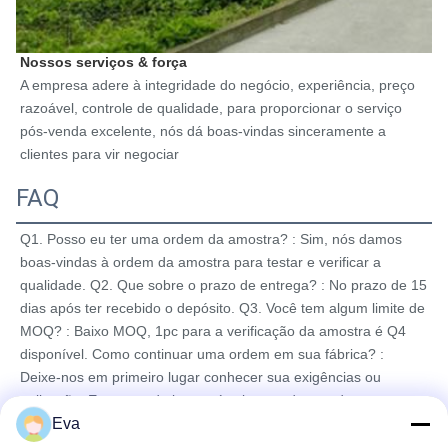
Nossos serviços & força
A empresa adere à integridade do negócio, experiência, preço 
razoável, controle de qualidade, para proporcionar o serviço 
pós-venda excelente, nós dá boas-vindas sinceramente a 
clientes para vir negociar
FAQ
Q1. 
Posso eu ter uma ordem da amostra? : Sim, nós damos 
boas-vindas à ordem da amostra para testar e verificar a 
qualidade. Q2. Que sobre o prazo de entrega? : No prazo de 15 
dias após ter recebido o depósito. Q3. Você tem algum limite de 
MOQ? : Baixo MOQ, 1pc para a verificação da amostra é Q4 
disponível. Como continuar uma ordem em sua fábrica? : 
Deixe-nos em primeiro lugar conhecer sua exigências ou 
aplicação. Em segundo lugar nós citamos de acordo com suas 
Eva
exigências ou nossas sugestões. Em terceiro lugar o cliente 
confirma as amostras e os lugares depositam para a ordem 