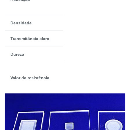
sistema ótico
6,6
Densidade
92%
Transmitância claro
>
Mose 6,5
Dureza
1000 vezes do
que o vidro
Valor da resistência
ordinário