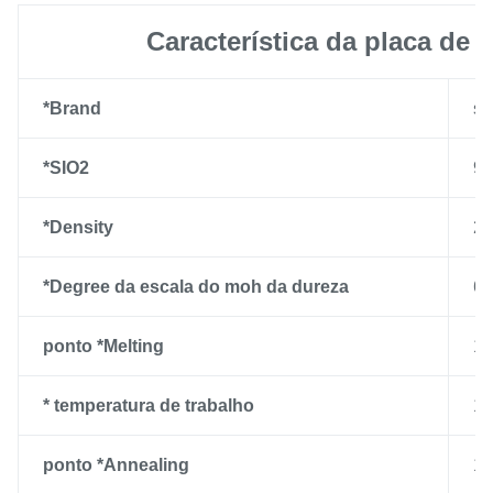
Característica da placa de
*Brand
sh
*SIO2
99
*Density
2,
*Degree da escala do moh da dureza
6,
ponto *Melting
1
* temperatura de trabalho
1
ponto *Annealing
1