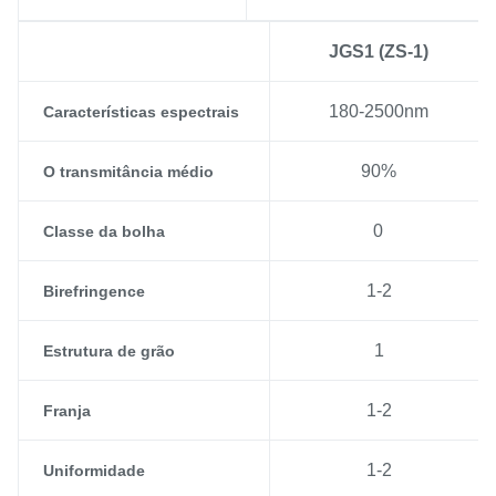
JGS1 (ZS-1)
180-2500nm
Características espectrais
90%
O transmitância médio
0
Classe da bolha
1-2
Birefringence
1
Estrutura de grão
1-2
Franja
1-2
Uniformidade