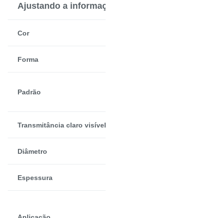
Ajustando a informação
Transparente
Cor
Circular/círculo
Forma
JGS1, JGS2,
Padrão
JGS3
Acima de 93%
Transmitância claro visível
1-800mm
Diâmetro
0.2-100mm
Espessura
Janelas de
quartzo do
Aplicação