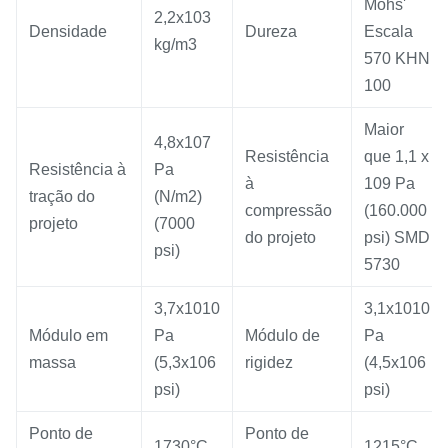
Mohs'
2,2x103
Densidade
Dureza
Escala
kg/m3
570 KHN
100
Maior
4,8x107
Resistência
que 1,1 x
Resistência à
Pa
à
109 Pa
tração do
(N/m2)
compressão
(160.000
projeto
(7000
do projeto
psi) SMD
psi)
5730
3,7x1010
3,1x1010
Módulo em
Pa
Módulo de
Pa
massa
(5,3x106
rigidez
(4,5x106
psi)
psi)
Ponto de
Ponto de
1730°C
1215°C