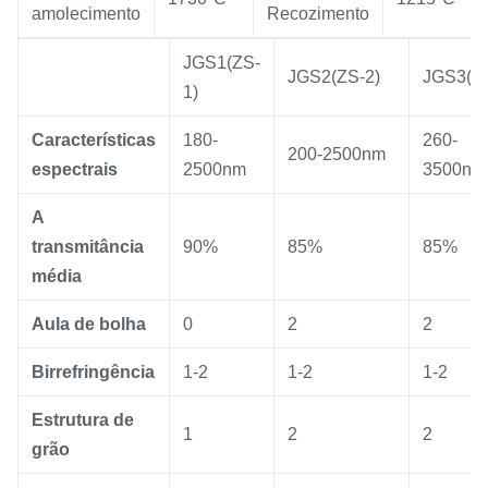
amolecimento
Recozimento
JGS1(ZS-
JGS2(ZS-2)
JGS3(H
1)
Características
180-
260-
200-2500nm
espectrais
2500nm
3500nm
A
transmitância
90%
85%
85%
média
Aula de bolha
0
2
2
Birrefringência
1-2
1-2
1-2
Estrutura de
1
2
2
grão