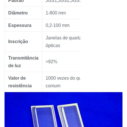
Padrão
JGS1,JGS2,JGS3
Diâmetro
1-800 mm
Espessura
0,2-100 mm
Janelas de quartzo
Inscrição
ópticas
Transmitância
>92%
de luz
Valor de
1000 vezes do que o vidro
resistência
comum