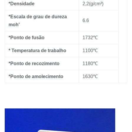
*Densidade
2,2(g/cm³)
*Escala de grau de dureza
6.6
moh'
*Ponto de fusão
1732℃
* Temperatura de trabalho
1100℃
*Ponto de recozimento
1180℃
*Ponto de amolecimento
1630℃