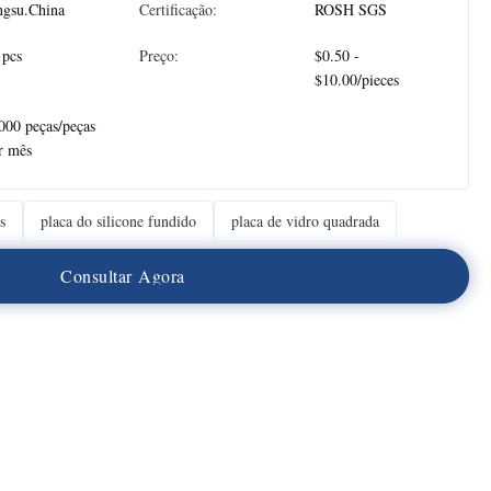
ngsu.China
Certificação:
ROSH SGS
1pcs
Preço:
$0.50 -
$10.00/pieces
000 peças/peças
r mês
s
placa do silicone fundido
placa de vidro quadrada
C
o
n
s
u
l
t
a
r
A
g
o
r
a