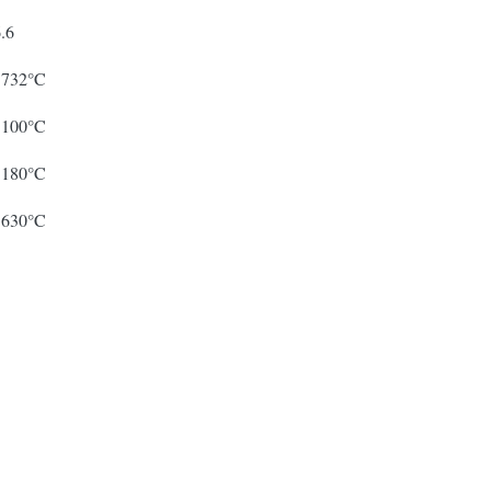
.6
1732°C
1100°C
1180°C
1630°C