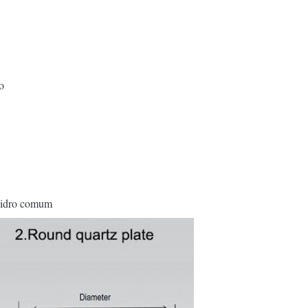
o
vidro comum