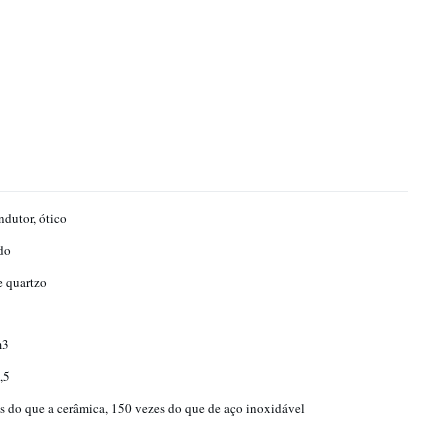
dutor, ótico
do
e quartzo
m3
,5
s do que a cerâmica, 150 vezes do que de aço inoxidável