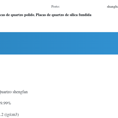
Porto:
shangha
cas de quartzo polido
Placas de quartzo de sílica fundida
,
uartzo shengfan
99.99%
.2 ((g/cm3)