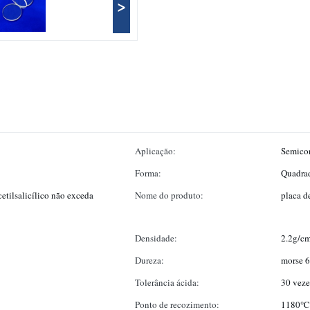
>
Aplicação:
Semicon
Forma:
Quadra
etilsalicílico não exceda
Nome do produto:
placa d
Densidade:
2.2g/c
Dureza:
morse 6
Tolerância ácida:
30 veze
Ponto de recozimento:
1180℃