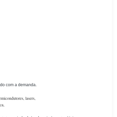
cordo com a demanda.
emicondutores, lasers,
ca,