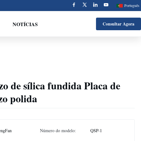
Português
NOTÍCIAS
Consultar Agora
zo de sílica fundida Placa de
zo polida
engFan
Número do modelo:
QSP-1