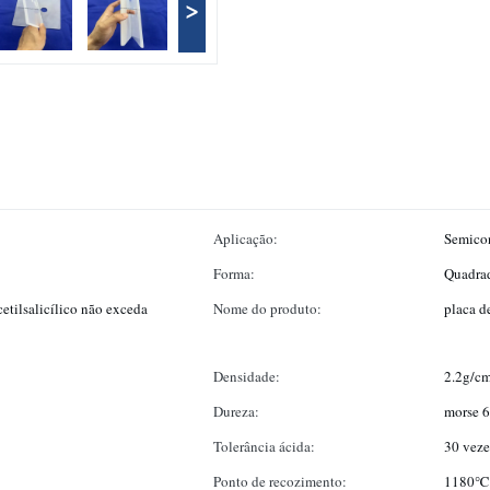
>
Aplicação:
Semicon
Forma:
Quadra
etilsalicílico não exceda
Nome do produto:
placa d
Densidade:
2.2g/c
Dureza:
morse 6
Tolerância ácida:
30 veze
Ponto de recozimento:
1180℃