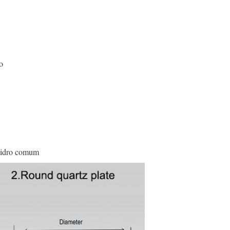
o
vidro comum