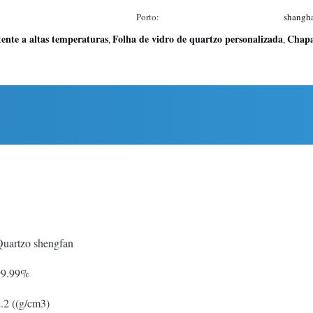
Porto:
shangha
tente a altas temperaturas
Folha de vidro de quartzo personalizada
Chapa
,
,
uartzo shengfan
99.99%
.2 ((g/cm3)