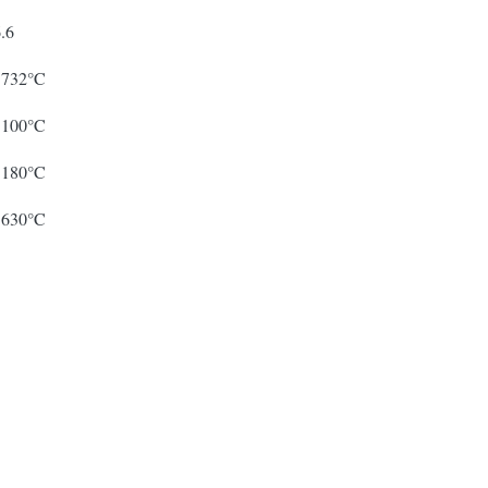
.6
1732°C
1100°C
1180°C
1630°C