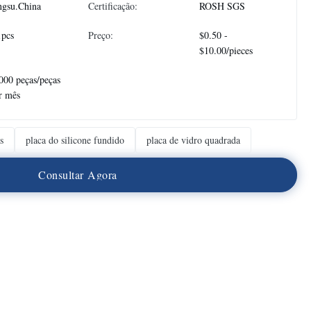
ngsu.China
Certificação:
ROSH SGS
1pcs
Preço:
$0.50 -
$10.00/pieces
000 peças/peças
r mês
s
placa do silicone fundido
placa de vidro quadrada
C
o
n
s
u
l
t
a
r
A
g
o
r
a