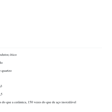
dutor, ótico
do
e quartzo
m3
,5
s do que a cerâmica, 150 vezes do que de aço inoxidável