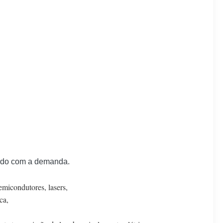
cordo com a demanda.
emicondutores, lasers,
ca,