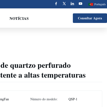
Português
NOTÍCIAS
Consultar Agora
 de quartzo perfurado
stente a altas temperaturas
engFan
Número do modelo:
QSP-1