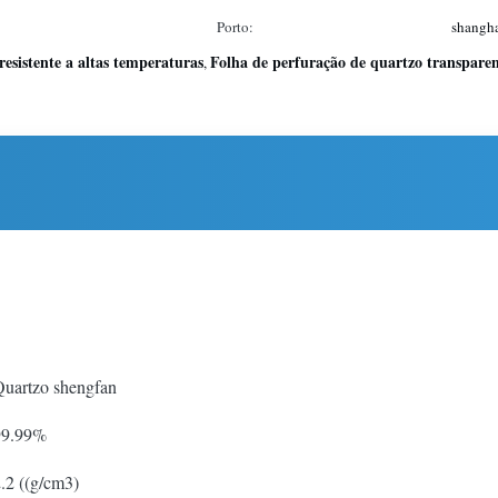
Porto:
shangha
esistente a altas temperaturas
Folha de perfuração de quartzo transpare
,
uartzo shengfan
99.99%
.2 ((g/cm3)