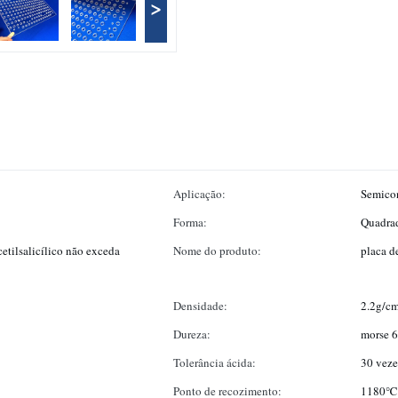
>
Aplicação:
Semicon
Forma:
Quadra
etilsalicílico não exceda
Nome do produto:
placa d
Densidade:
2.2g/c
Dureza:
morse 6
Tolerância ácida:
30 veze
Ponto de recozimento:
1180℃