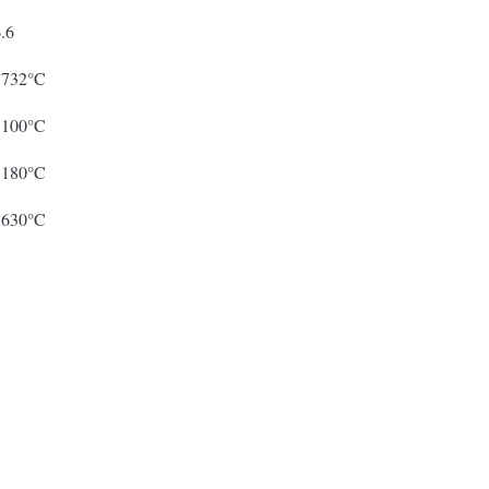
.6
1732°C
1100°C
1180°C
1630°C