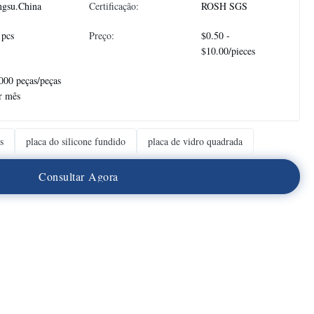
ngsu.China
Certificação:
ROSH SGS
1pcs
Preço:
$0.50 -
$10.00/pieces
000 peças/peças
r mês
s
placa do silicone fundido
placa de vidro quadrada
C
o
n
s
u
l
t
a
r
A
g
o
r
a