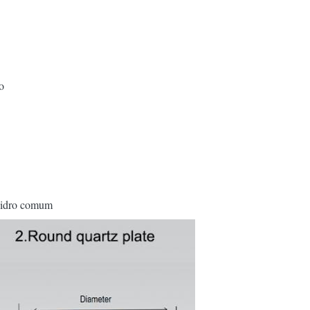
o
vidro comum