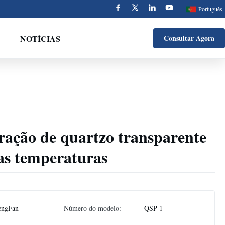
Português
NOTÍCIAS
Consultar Agora
ração de quartzo transparente
tas temperaturas
engFan
Número do modelo:
QSP-1