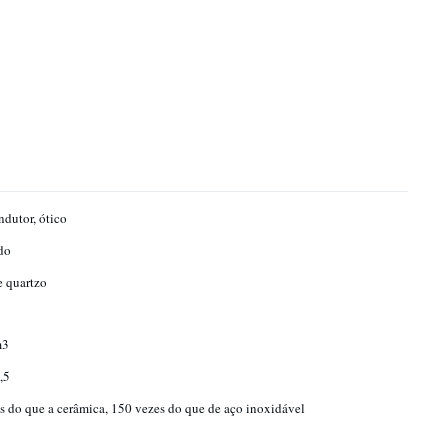
dutor, ótico
do
e quartzo
m3
,5
s do que a cerâmica, 150 vezes do que de aço inoxidável